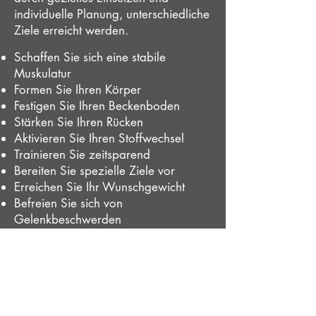
individuelle Planung, unterschiedliche
Ziele erreicht werden.
Schaffen Sie sich eine stabile
Muskulatur
Formen Sie Ihren Körper
Festigen Sie Ihren Beckenboden
Stärken Sie Ihren Rücken
Aktivieren Sie Ihren Stoffwechsel
Trainieren Sie zeitsparend
Bereiten Sie spezielle Ziele vor
Erreichen Sie Ihr Wunschgewicht
Befreien Sie sich von
Gelenkbeschwerden
Und Und Und.....
Das Training wird speziell Ihrem Ziel
angepasst und nach einer
persönlichen Analyse planen wir